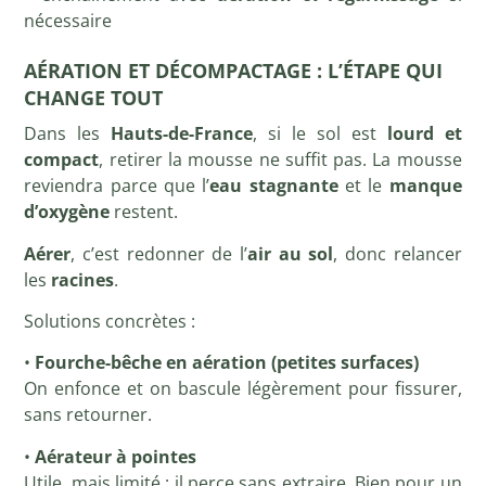
nécessaire
AÉRATION ET DÉCOMPACTAGE : L’ÉTAPE QUI
CHANGE TOUT
Dans les
Hauts-de-France
, si le sol est
lourd et
compact
, retirer la mousse ne suffit pas. La mousse
reviendra parce que l’
eau stagnante
et le
manque
d’oxygène
restent.
Aérer
, c’est redonner de l’
air au sol
, donc relancer
les
racines
.
Solutions concrètes :
•
Fourche-bêche en aération (petites surfaces)
On enfonce et on bascule légèrement pour fissurer,
sans retourner.
•
Aérateur à pointes
Utile, mais limité : il perce sans extraire. Bien pour un