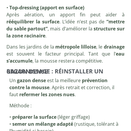
•
Top-dressing (apport en surface)
Après aération, un apport fin peut aider à
rééquilibrer la surface
. L’idée n’est pas de
“mettre
du sable partout”
, mais d’améliorer la
structure sur
la zone racinaire
.
Dans les jardins de la
métropole lilloise
, le
drainage
est souvent le facteur principal. Tant que l’
eau
s’accumule
, la mousse restera compétitive.
REGARNISSAGE : RÉINSTALLER UN GAZON DENSE
Un
gazon dense
est la meilleure
prévention
contre la mousse
. Après retrait et correction, il
faut
refermer les zones nues
.
Méthode :
•
préparer la surface
(léger griffage)
•
semer un mélange adapté
(rustique, tolérant à
l’humidité si besoin)