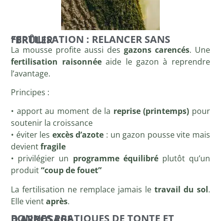
FERTILISATION : RELANCER SANS “BRÛLER”
La mousse profite aussi des
gazons carencés
. Une
fertilisation raisonnée
aide le gazon à reprendre
l’avantage.
Principes :
• apport au moment de la
reprise (printemps)
pour
soutenir la croissance
• éviter les
excès d’azote
: un gazon pousse vite mais
devient
fragile
• privilégier un
programme équilibré
plutôt qu’un
produit
“coup de fouet”
La fertilisation ne remplace jamais le
travail du sol
.
Elle vient
après
.
BONNES PRATIQUES DE TONTE ET D’ARROSAGE