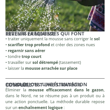
ERREURS FRÉQUENTES QUI FONT REVENIR LA MOUSSE
• traiter uniquement la mousse sans corriger le
sol
•
scarifier trop profond
et créer des zones nues
•
regarnir sans aérer
• tondre
trop court
• travailler sur
sol détrempé
(tassement)
• laisser la
mousse arrachée sur place
CONCLUSION : UNE ÉLIMINATION EFFICACE, C’EST UNE STRATÉGIE COMPLÈTE
Éliminer la
mousse efficacement dans le gazon
,
dans le Nord, ne se résume pas à un produit ou à
une action ponctuelle. La méthode durable repose
sur un
enchaînement logique
: