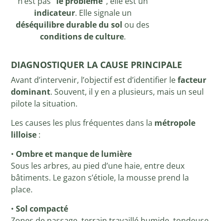
n’est pas
“le problème”
, elle est un
indicateur
. Elle signale un
déséquilibre durable du sol
ou des
conditions de culture
.
DIAGNOSTIQUER LA CAUSE PRINCIPALE
Avant d’intervenir, l’objectif est d’identifier le
facteur
dominant
. Souvent, il y en a plusieurs, mais un seul
pilote la situation.
Les causes les plus fréquentes dans la
métropole
lilloise
:
•
Ombre et manque de lumière
Sous les arbres, au pied d’une haie, entre deux
bâtiments. Le gazon s’étiole, la mousse prend la
place.
•
Sol compacté
Zones de passage, terrain travaillé humide, tondeuse